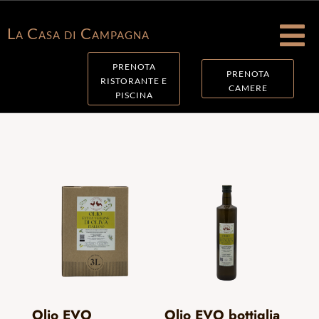

La Casa di Campagna
PRENOTA
PRENOTA
RISTORANTE E
CAMERE
PISCINA
Olio EVO
Olio EVO bottiglia