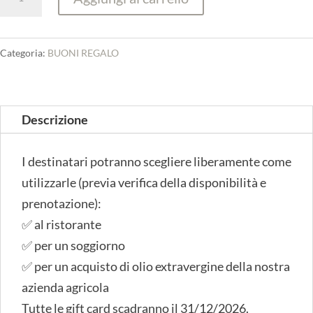
Regalo
500
quantità
Categoria:
BUONI REGALO
Descrizione
I destinatari potranno scegliere liberamente come
utilizzarle (previa verifica della disponibilità e
prenotazione):
✅ al ristorante
✅ per un soggiorno
✅ per un acquisto di olio extravergine della nostra
azienda agricola
Tutte le gift card scadranno il 31/12/2026.