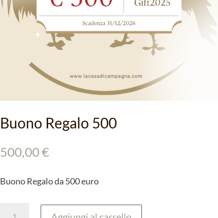
Buono Regalo 500
500,00
€
Buono Regalo da 500 euro
Buono
Aggiungi al carrello