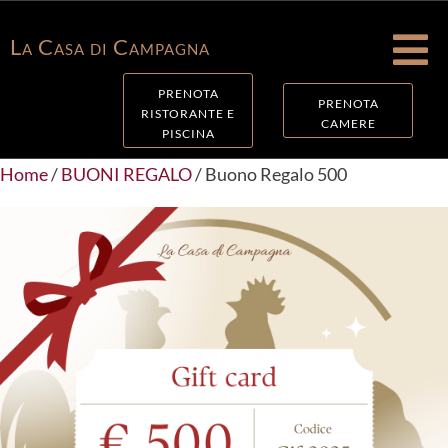

La Casa di Campagna
PRENOTA
PRENOTA
RISTORANTE E
CAMERE
PISCINA
Home
/
BUONI REGALO
/ Buono Regalo 500