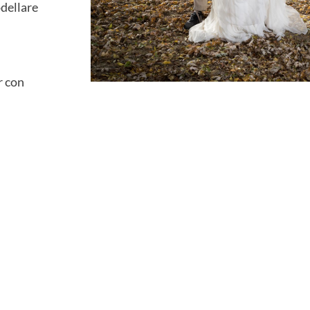
odellare
r con
i