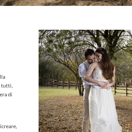
lla
tutti,
era di
icreare,