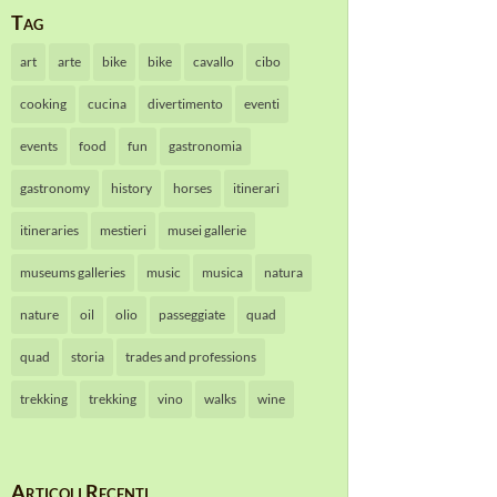
Tag
art
arte
bike
bike
cavallo
cibo
cooking
cucina
divertimento
eventi
events
food
fun
gastronomia
gastronomy
history
horses
itinerari
itineraries
mestieri
musei gallerie
museums galleries
music
musica
natura
nature
oil
olio
passeggiate
quad
quad
storia
trades and professions
trekking
trekking
vino
walks
wine
Articoli Recenti