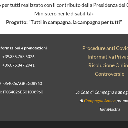
er tutti realizzato con il contributo della Presidenza del 
Ministero per le disabilità»
Progetto: “Tutti in campagna. la campagna per tutti”
Procedure anti Covi
nformazioni e prenotazioni
Informativa Priva
+39.335.753.6326
Risoluzione Onli
+39.075.847.2941
Controversie
R: 054026AGR5G08960
N: IT054026B501008960
La Casa di Campagna è un ag
di
Campagna Amica
promo
TerraNostra