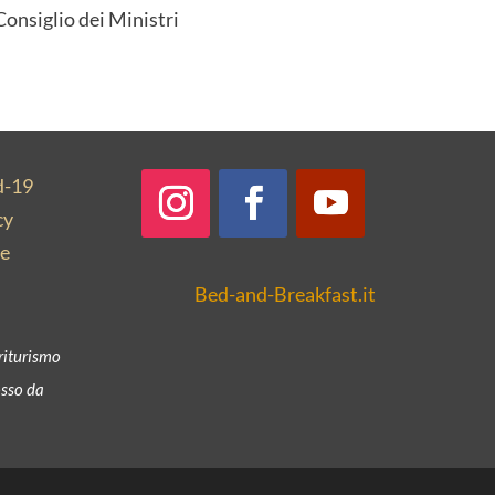
Consiglio dei Ministri
d-19
cy
ne
Bed-and-Breakfast.it
riturismo
sso da