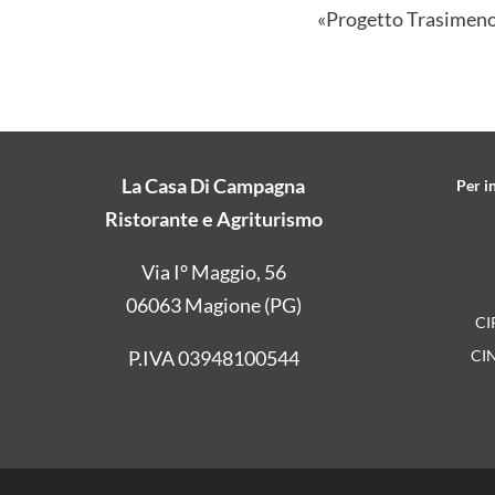
«Progetto Trasimeno p
La Casa Di Campagna
Per i
Ristorante e Agriturismo
Via I° Maggio, 56
06063 Magione (PG)
CI
CI
P.IVA 03948100544