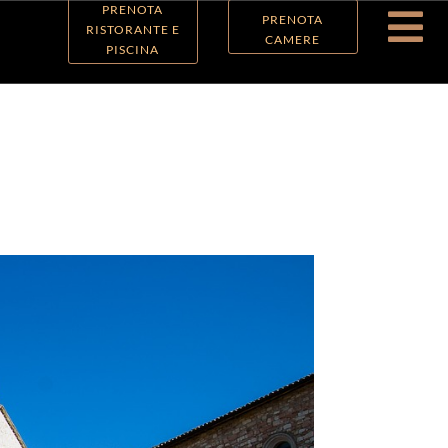
PRENOTA

PRENOTA
RISTORANTE E
CAMERE
PISCINA