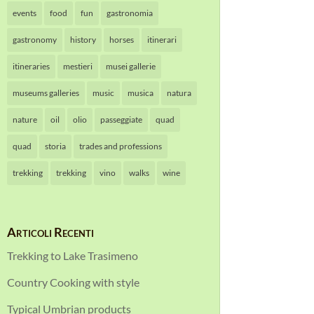
events
food
fun
gastronomia
gastronomy
history
horses
itinerari
itineraries
mestieri
musei gallerie
museums galleries
music
musica
natura
nature
oil
olio
passeggiate
quad
quad
storia
trades and professions
trekking
trekking
vino
walks
wine
Articoli Recenti
Trekking to Lake Trasimeno
Country Cooking with style
Typical Umbrian products