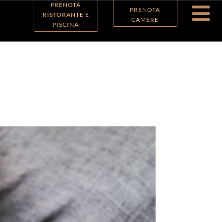
PRENOTA

PRENOTA
RISTORANTE E
CAMERE
PISCINA