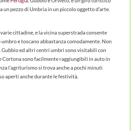
 come
Perugia
, Gubbio e Orvieto, e un giro turistico
sa un pezzo di Umbria in un piccolo oggetto d’arte.
 varie cittadine, e la vicina superstrada consente
orio umbro e toscano abbastanza comodamente. Non
, Gubbio ed altri centri umbri sono visitabili con
e Cortona sono facilmente raggiungibili in auto in
nza l’agriturismo si trova anche a pochi minuti
o aperti anche durante le festività.