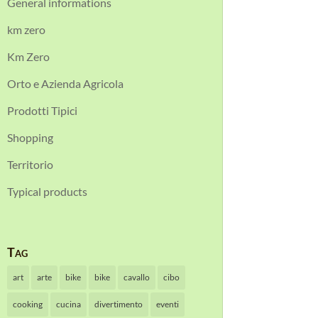
General informations
km zero
Km Zero
Orto e Azienda Agricola
Prodotti Tipici
Shopping
Territorio
Typical products
Tag
art
arte
bike
bike
cavallo
cibo
cooking
cucina
divertimento
eventi